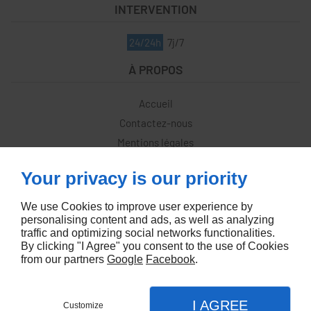
INTERVENTION
24/24h
7j/7
À PROPOS
Accueil
Contactez-nous
Mentions légales
Plan du site
Your privacy is our priority
SUIVEZ-NOUS
We use Cookies to improve user experience by
personalising content and ads, as well as analyzing
traffic and optimizing social networks functionalities.
By clicking "I Agree" you consent to the use of Cookies
from our partners
Google
Facebook
.
Conception de site web
I AGREE
Customize